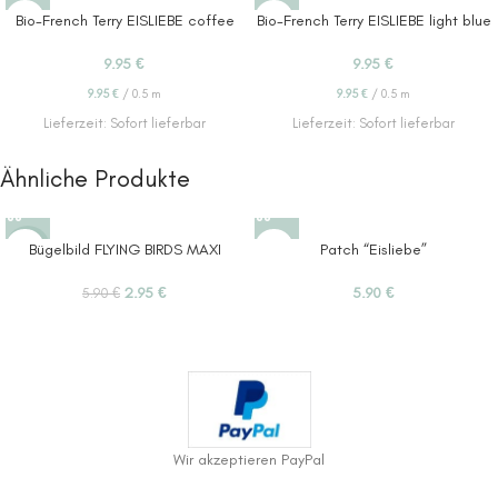
Bio-French Terry EISLIEBE coffee
Bio-French Terry EISLIEBE light blue
9.95
€
9.95
€
9.95
€
/
0.5
m
9.95
€
/
0.5
m
Lieferzeit:
Sofort lieferbar
Lieferzeit:
Sofort lieferbar
Ähnliche Produkte
-50%
Bügelbild FLYING BIRDS MAXI
Patch “Eisliebe”
2.95
€
5.90
€
5.90
€
Wir akzeptieren PayPal