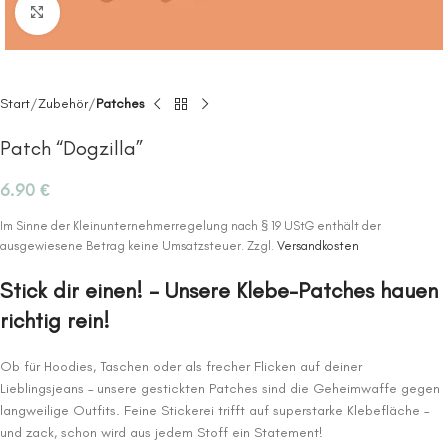
Click to enlarge
Start
Zubehör
Patches
Patch “Dogzilla”
6.90
€
Im Sinne der Kleinunternehmerregelung nach § 19 UStG enthält der
ausgewiesene Betrag keine Umsatzsteuer.
Zzgl.
Versandkosten
Stick dir einen! – Unsere Klebe-Patches hauen
richtig rein!
Ob für Hoodies, Taschen oder als frecher Flicken auf deiner
Lieblingsjeans – unsere gestickten Patches sind die Geheimwaffe gegen
langweilige Outfits. Feine Stickerei trifft auf superstarke Klebefläche –
und zack, schon wird aus jedem Stoff ein Statement!