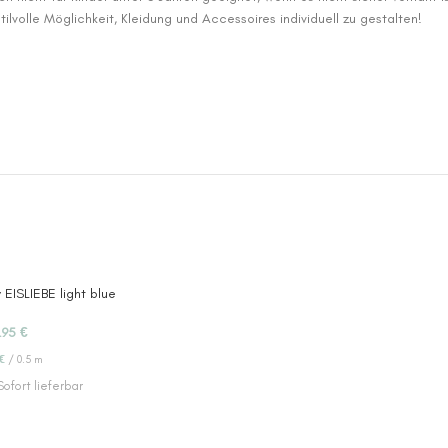
ilvolle Möglichkeit, Kleidung und Accessoires individuell zu gestalten!
 EISLIEBE light blue
.95
€
€
/
0.5
m
Sofort lieferbar