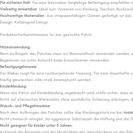
Für sicheren Halt
: Für eine besonders langlebige Befestigung empfehlen 
Vielseitig einsetzbar
: Ideal zum Verzieren von Kleidung, Taschen, Rucksäck
Hochwertige Materialien
: Aus strapazierfähigen Garnen gefertigt, ist da
Design: Katzengold Design
Produktsicherheitshinweise für das gestickte Patch:
Hitzeanwendung:
Beim Aufbügeln des Patches muss ein Baumwolltuch verwendet werden, um
Bügeleisen nur unter Aufsicht eines Erwachsenen verwenden.
Befestigungshinweis:
Der Kleber sorgt für eine vorübergehende Fixierung. Für eine dauerhafte
häufig gewaschen oder stark beansprucht werden.
Kinderkleidung:
Wenn das Patch auf Kinderkleidung angebracht wird, stelle sicher, dass es
Nicht auf elastischen Materialien ohne zusätzliche Sicherung anbringen, 
Wasch- und Pflegehinweise:
Nach dem Aufbringen des Patches sollte das Kleidungsstück nur bei
maxi
Nicht chemisch reinigen, da aggressive Substanzen die Haftung und die 
Nicht geeignet für Kinder unter 3 Jahren:
Aufgrund der Kleinteile und der Möglichkeit des Verschluckens ist das Patc