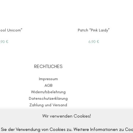
ool Unicorn”
Patch “Pink Laidy”
.90
€
6.90
€
RECHTLICHES
Impressum
AGB
Widerrufsbelehrung
Datenschutzerklärung
Zahlung und Versand
Wir verwenden Cookies!
WOLL-E.store
2020-2025
Made with ♥ in Germany
Sie der Verwendung von Cookies zu. Weitere Informationen zu Cooki