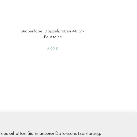
Größenlabel Doppelgrößen 40 Stk.
Größenlabel Dopp
Bausteine
6.90
€
es erhalten Sie in unserer
Datenschutzerklärung
.