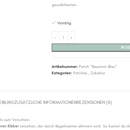
gewährleisten.
Vorrätig
IN D
Artikelnummer:
Patch "Baustein Blau"
Kategorien:
Patches
,
Zubehör
EIBUNG
ZUSÄTZLICHE INFORMATIONEN
REZENSIONEN (0)
ils zum Vorschein.
ven Kleber
versehen, der durch Bügelwärme aktiviert wird. So kannst du das