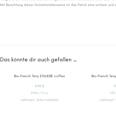
Mit Beachtung dieser Sicherheitshinweise ist das Patch eine sichere und st
Das könnte dir auch gefallen …
Bio-French Terry EISLIEBE coffee
Bio-French Terry
9.95
€
9
9.95
€
/
0.5
m
9.95
Lieferzeit:
Sofort lieferbar
Lieferzeit: