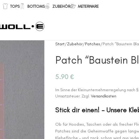
TOPS
BOTTOMS
ZUBEHÖR
METERWARE
Start
Zubehör
Patches
Patch “Baustein Bla
Patch “Baustein B
5.90
€
Im Sinne der Kleinunternehmerregelung nach §
Umsatzsteuer.
Zzgl.
Versandkosten
Stick dir einen! – Unsere Kl
Ob für Hoodies, Taschen oder als frecher Fli
Patches sind die Geheimwaffe gegen langweil
Klebefläche – und zack, schon wird aus jed