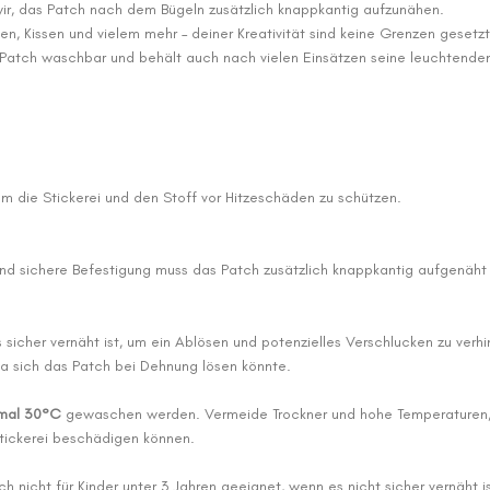
wir, das Patch nach dem Bügeln zusätzlich knappkantig aufzunähen.
en, Kissen und vielem mehr – deiner Kreativität sind keine Grenzen gesetzt
s Patch waschbar und behält auch nach vielen Einsätzen seine leuchtenden
 die Stickerei und den Stoff vor Hitzeschäden zu schützen.
 und sichere Befestigung muss das Patch zusätzlich knappkantig aufgenäht
 sicher vernäht ist, um ein Ablösen und potenzielles Verschlucken zu verhi
da sich das Patch bei Dehnung lösen könnte.
mal 30°C
gewaschen werden. Vermeide Trockner und hohe Temperaturen, d
Stickerei beschädigen können.
h nicht für Kinder unter 3 Jahren geeignet, wenn es nicht sicher vernäht is