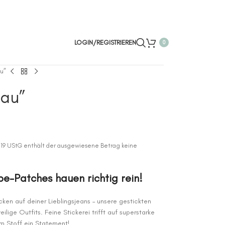
LOGIN/REGISTRIEREN
0
u”
lau”
 19 UStG enthält der ausgewiesene Betrag keine
ebe-Patches hauen richtig rein!
cken auf deiner Lieblingsjeans – unsere gestickten
ige Outfits. Feine Stickerei trifft auf superstarke
em Stoff ein Statement!