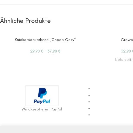
Ähnliche Produkte
Knickerbockerhose „Choco Cozy“
Growp
29.90
€
–
37.90
€
32.90
Lieferzeit:
Wir akzeptieren PayPal