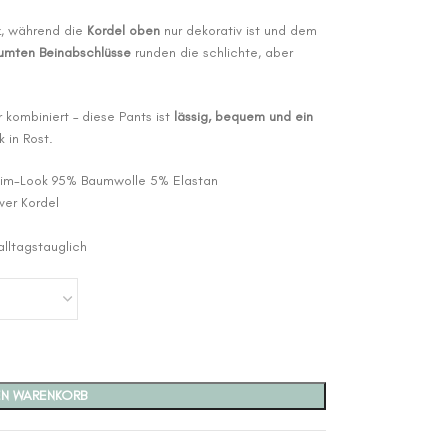
tz, während die
Kordel oben
nur dekorativ ist und dem
umten Beinabschlüsse
runden die schlichte, aber
kombiniert – diese Pants ist
lässig, bequem und ein
 in Rost.
nim-Look 95% Baumwolle 5% Elastan
ver Kordel
lltagstauglich
EN WARENKORB