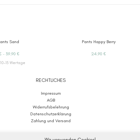
ants Sand
Pants Happy Berry
€
–
39.90
€
24.90
€
10-15 Wertage
RECHTLICHES
Impressum
AGB
Widerrufsbelehrung
Datenschutzerklärung
Zahlung und Versand
WOLL-E.store
2020-2025
Wir verwenden Cookies!