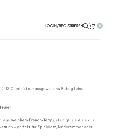
LOGIN/REGISTRIEREN
0
 19 UStG enthält der ausgewiesene Betrag keine
teurer
r! Aus
weichem French-Terry
gefertigt, sieht sie aus
quem
an – perfekt für Spielplatz, Kinderzimmer oder