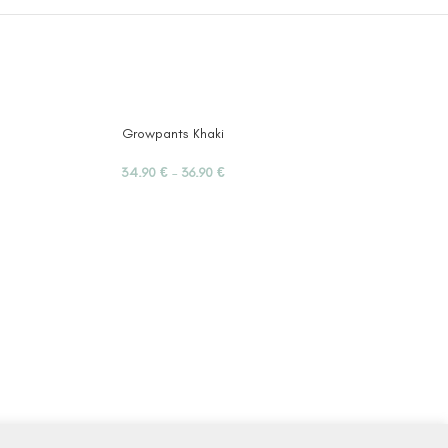
Growpants Khaki
Pant
34.90
€
–
36.90
€
19
Lieferz