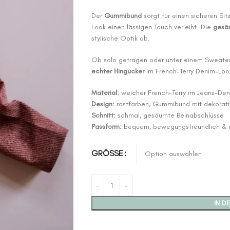
Der
Gummibund
sorgt für einen sicheren Si
Look einen lässigen Touch verleiht. Die
gesä
stylische Optik ab.
Ob solo getragen oder unter einem Sweater 
echter Hingucker
im French-Terry Denim-Look
Material:
weicher French-Terry im Jeans-De
Design:
rostfarben, Gummibund mit dekorati
Schnitt:
schmal, gesäumte Beinabschlüsse
Passform:
bequem, bewegungsfreundlich & a
GRÖSSE
IN D