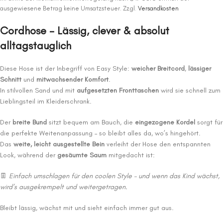
ausgewiesene Betrag keine Umsatzsteuer.
Zzgl.
Versandkosten
Cordhose – Lässig, clever & absolut
alltagstauglich
Diese Hose ist der Inbegriff von Easy Style:
weicher Breitcord
,
lässiger
Schnitt
und
mitwachsender Komfort
.
In stilvollen Sand und mit
aufgesetzten Fronttaschen
wird sie schnell zum
Lieblingsteil im Kleiderschrank.
Der
breite Bund
sitzt bequem am Bauch, die
eingezogene Kordel
sorgt für
die perfekte Weitenanpassung – so bleibt alles da, wo’s hingehört.
Das
weite, leicht ausgestellte Bein
verleiht der Hose den entspannten
Look, während der
gesäumte Saum
mitgedacht ist:
👖
Einfach umschlagen für den coolen Style – und wenn das Kind wächst,
wird’s ausgekrempelt und weitergetragen.
Bleibt lässig, wächst mit und sieht einfach immer gut aus.