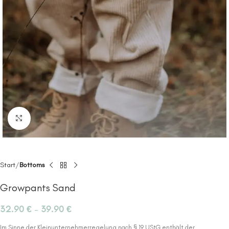
Click to enlarge
Start
Bottoms
Growpants Sand
32.90
€
–
39.90
€
Im Sinne der Kleinunternehmerregelung nach § 19 UStG enthält der