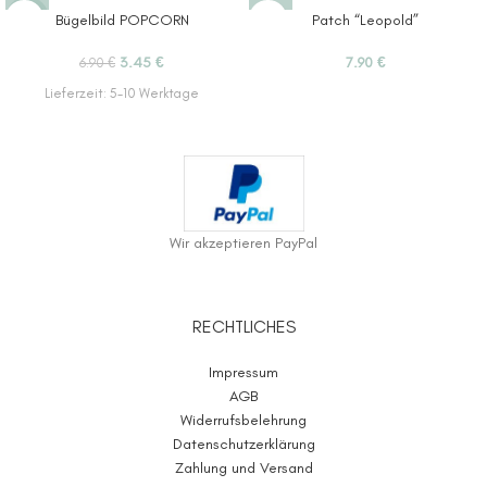
-50%
Bügelbild POPCORN
Patch “Leopold”
3.45
€
7.90
€
6.90
€
Lieferzeit:
5-10 Werktage
Wir akzeptieren PayPal
RECHTLICHES
Impressum
AGB
Widerrufsbelehrung
Datenschutzerklärung
Zahlung und Versand