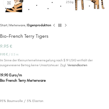
Click to enlarge
Start
Meterware
Eigenproduktion
Bio-French Terry Tigers
9.95
€
9.95
€
/
0.5
m
Im Sinne der Kleinunternehmerregelung nach § 19 UStG enthält der
ausgewiesene Betrag keine Umsatzsteuer.
Zzgl.
Versandkosten
19.90 Euro/m
Bio French Terry Meterware
95% Baumwolle / 5% Elastan