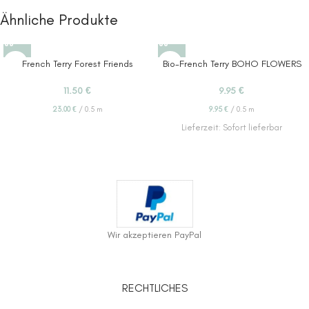
Ähnliche Produkte
French Terry Forest Friends
Bio-French Terry BOHO FLOWERS
11.50
€
9.95
€
23.00
€
/
0.5
m
9.95
€
/
0.5
m
Lieferzeit:
Sofort lieferbar
Wir akzeptieren PayPal
RECHTLICHES