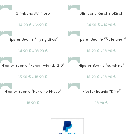
Stirnband Mini-Leo
Stirnband Kuschelplüsch
14.90
€
–
16.90
€
14.90
€
–
16.90
€
Hipster Beanie “Flying Birds”
Hipster Beanie “Äpfelchen”
14.90
€
–
18.90
€
15.90
€
–
18.90
€
Hipster Beanie “Forest Friends 2.0”
Hipster Beanie “sunshine”
15.90
€
–
18.90
€
15.90
€
–
18.90
€
Hipster Beanie “Nur eine Phase”
Hipster Beanie “Dino”
18.90
€
18.90
€