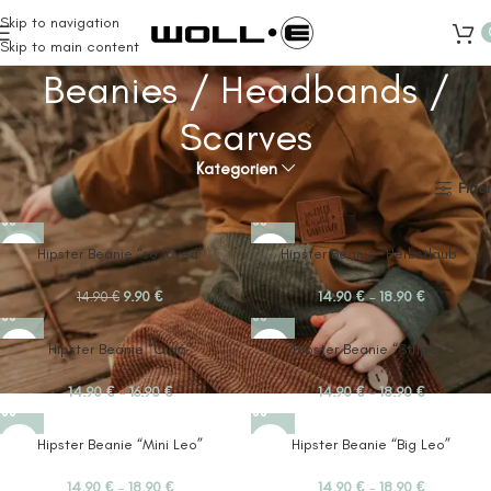
Skip to navigation
Skip to main content
Beanies / Headbands /
Scarves
Kategorien
Start
Tops
Beanies / Headbands / Scarves
Filter
-34%
Hipster Beanie “so loved”
Hipster Beanie “Herbstlaub”
9.90
€
14.90
€
–
18.90
€
14.90
€
Hipster Beanie “Ciao”
Hipster Beanie “Stripes”
14.90
€
–
16.90
€
14.90
€
–
18.90
€
Hipster Beanie “Mini Leo”
Hipster Beanie “Big Leo”
14.90
€
–
18.90
€
14.90
€
–
18.90
€