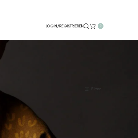
LOGIN/REGISTRIEREN
0
Zeige
15
20
35
Filter