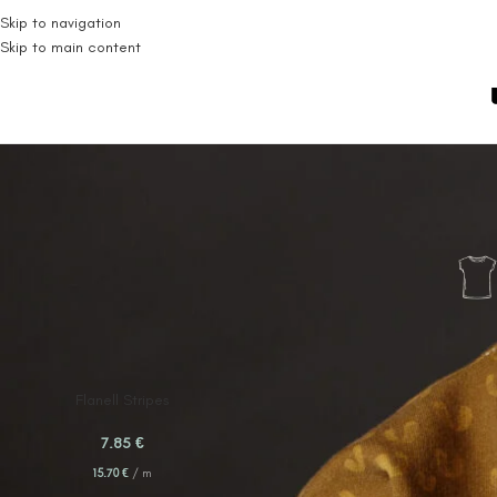
Skip to navigation
Skip to main content
Start
Meterware
Flanell
Flanell Stripes
7.85
€
15.70
€
/
m