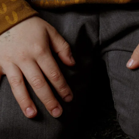
WOLL-E.store
2020-2025
Made with ♥ in Germany
ne der Kleinunternehmerregelung nach § 19 UStG enthält der ausgewiesene Betrag keine Umsatz