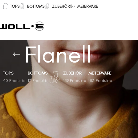
TOPS
BOTTOMS
ZUBEHÖR
METERWARE
Flanell
TOPS
BOTTOMS
ZUBEHÖR
METERWARE
40 Produkte
17 Produkte
189 Produkte
183 Produkte