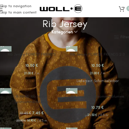
Skip to navigation
Skip to main content
Rib Jersey
Kategorien
Start
Meterware
Eigenproduktion
Rib Jersey
Filter
Rib Jersey FOREST FRIENDS
Rib Jersey FOREST FRIENDS 2.0
10.50
€
10.50
€
21.00
€
/
m
21.00
€
/
m
Lieferzeit:
Sofort lieferbar
-29%
B-WARE Rib Jersey
Rib Jersey Spätsommerblumen
Spätsommerblumen
10.75
€
7.45
€
10.45
€
21.50
€
/
0.5
m
14.90
€
/
0.5
m
20.90
€