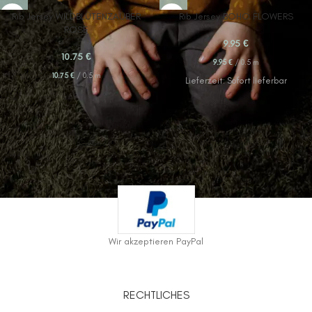
Rib Jersey WILDBLÜTENZAUBER
Rib Jersey BOHO FLOWERS
ROSE
9.95
€
10.75
€
9.95
€
/
0.5
m
10.75
€
/
0.5
m
Lieferzeit:
Sofort lieferbar
Wir akzeptieren PayPal
RECHTLICHES